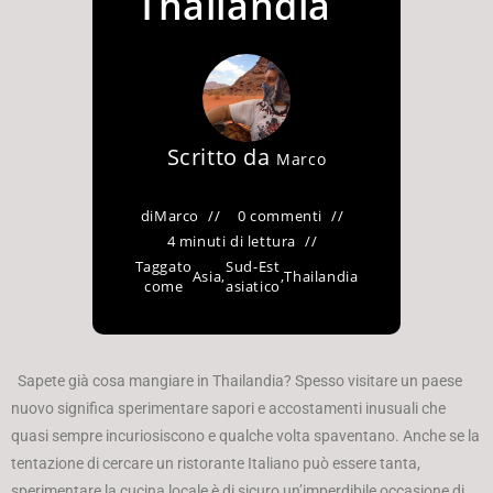
Thailandia
Scritto da
Marco
di
Marco
0 commenti
4 minuti di lettura
Taggato
Sud-Est
Asia
,
,
Thailandia
come
asiatico
Sapete già cosa mangiare in Thailandia? Spesso visitare un paese
nuovo significa sperimentare sapori e accostamenti inusuali che
quasi sempre incuriosiscono e qualche volta spaventano. Anche se la
tentazione di cercare un ristorante Italiano può essere tanta,
sperimentare la cucina locale è di sicuro un’imperdibile occasione di