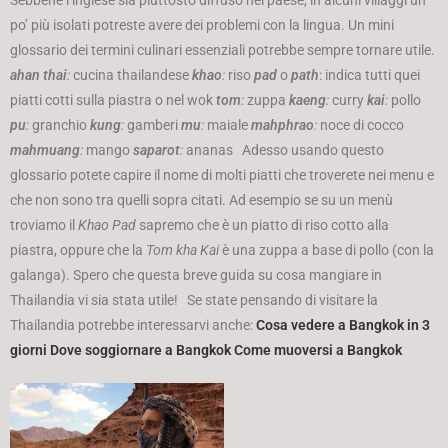
Sebbene l’inglese sia piuttosto diffuso nel paese, in alcuni villaggi un
po’ più isolati potreste avere dei problemi con la lingua. Un mini
glossario dei termini culinari essenziali potrebbe sempre tornare utile.
ahan thai
:
cucina thailandese
khao
:
riso
pad
o
path
: indica tutti quei
piatti cotti sulla piastra o nel wok
tom
:
zuppa
kaeng
:
curry
kai
:
pollo
pu
:
granchio
kung
:
gamberi
mu
:
maiale
mahphrao
:
noce di cocco
mahmuang
:
mango
saparot
:
ananas Adesso usando questo
glossario potete capire il nome di molti piatti che troverete nei menu e
che non sono tra quelli sopra citati. Ad esempio se su un menù
troviamo il
Khao Pad
sapremo che è un piatto di riso cotto alla
piastra, oppure che la
Tom kha Kai
è una zuppa a base di pollo (con la
galanga). Spero che questa breve guida su cosa mangiare in
Thailandia vi sia stata utile! Se state pensando di visitare la
Thailandia potrebbe interessarvi anche:
Cosa vedere a Bangkok in 3
giorni
Dove soggiornare a Bangkok
Come muoversi a Bangkok