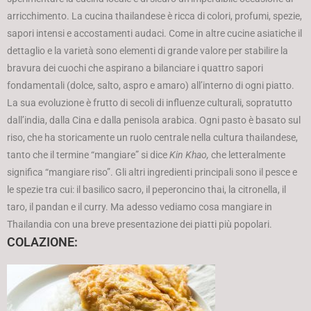
arricchimento. La cucina thailandese è ricca di colori, profumi, spezie,
sapori intensi e accostamenti audaci. Come in altre cucine asiatiche il
dettaglio e la varietà sono elementi di grande valore per stabilire la
bravura dei cuochi che aspirano a bilanciare i quattro sapori
fondamentali (dolce, salto, aspro e amaro) all’interno di ogni piatto.
La sua evoluzione è frutto di secoli di influenze culturali, sopratutto
dall’india, dalla Cina e dalla penisola arabica. Ogni pasto è basato sul
riso, che ha storicamente un ruolo centrale nella cultura thailandese,
tanto che il termine “mangiare” si dice
Kin Khao,
che letteralmente
significa “mangiare riso”. Gli altri ingredienti principali sono il pesce e
le spezie tra cui: il basilico sacro, il peperoncino thai, la citronella, il
taro, il pandan e il curry. Ma adesso vediamo cosa mangiare in
Thailandia con una breve presentazione dei piatti più popolari.
COLAZIONE: